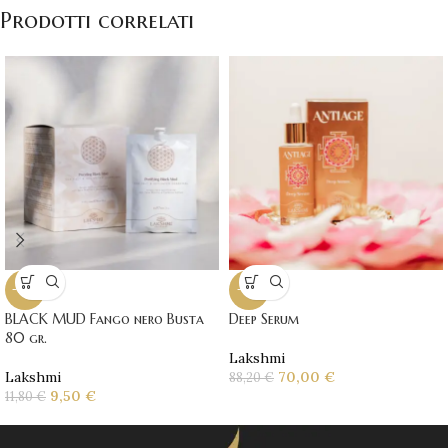
Prodotti correlati
-19%
-21%
BLACK MUD Fango nero Busta
Deep Serum
80 gr.
Lakshmi
Lakshmi
70,00
€
88,20
€
9,50
€
11,80
€