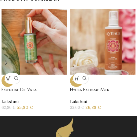
-11%
-20%
Essential Oil Vata
Hydra Extreme Milk
Lakshmi
Lakshmi
55,80
€
26,88
€
62,80
€
33,60
€