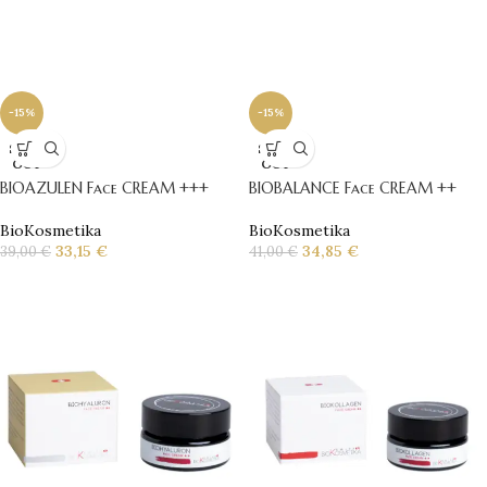
-15%
-15%
SOLD
SOLD
OUT
OUT
BIOAZULEN Face CREAM +++
BIOBALANCE Face CREAM ++
BioKosmetika
BioKosmetika
33,15
€
34,85
€
39,00
€
41,00
€