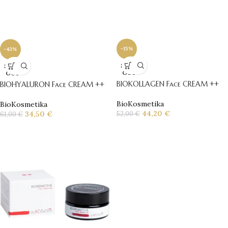
-15%
-43%
SOLD
SOLD
OUT
OUT
BIOKOLLAGEN Face CREAM ++
BIOHYALURON Face CREAM ++
BioKosmetika
BioKosmetika
44,20
€
34,50
€
52,00
€
61,00
€