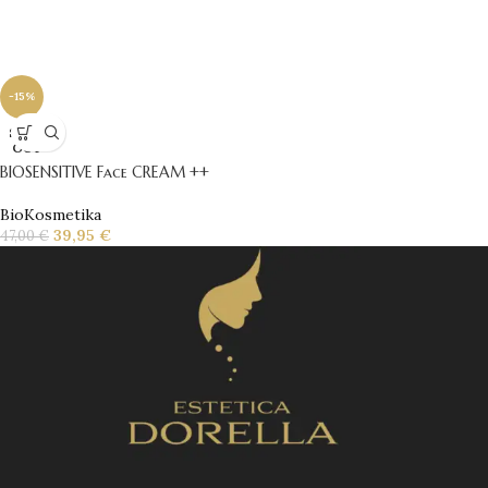
-15%
SOLD
OUT
BIOSENSITIVE Face CREAM ++
BioKosmetika
39,95
€
47,00
€