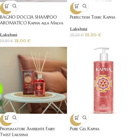
-9%
-25%
BAGNO DOCCIA SHAMPOO
Perfection Tonic Kapha
AROMATICO Kapha alla Malva
Lakshmi
Lakshmi
19,00
€
25,20
€
18,00
€
19,80
€
-20%
-17%
Profumatore Ambiente Fairy
Pure Gel Kapha
Twist Lakshmi