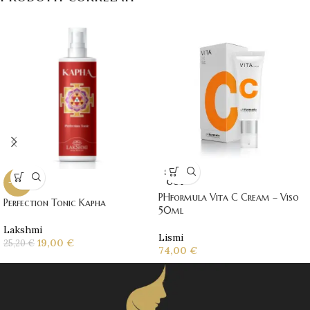
SOLD
OUT
-25%
PHformula Vita C Cream – Viso
Perfection Tonic Kapha
50ml
Lakshmi
Lismi
19,00
€
25,20
€
74,00
€