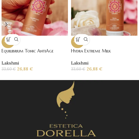
-20%
-20%
Equilibrium Tonic AntiAge
Hydra Extreme Milk
Lakshmi
Lakshmi
26,88
€
26,88
€
33,60
€
33,60
€