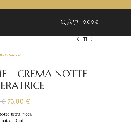
0,00
€
ME – CREMA NOTTE
ERATRICE
75,00
€
0
€
otte ultra-ricca
mato: 50 ml