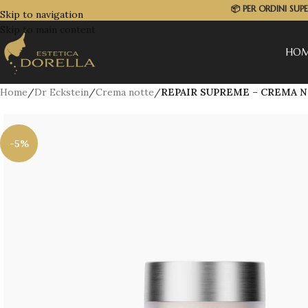
📦
PER ORDINI SUP
Skip to navigation
Skip to main content
HO
Home
/
Dr Eckstein
/
Crema notte
/
REPAIR SUPREME – CREMA 
-5%