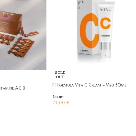
SOLD
OUT
PHformula Vita C Cream – Viso 50ml
itamine A E B
Lismi
74,00
€