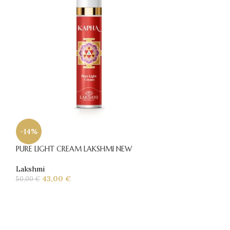
-14%
-16%
PURE LIGHT CREAM LAKSHMI NEW
SOLD
OUT
Lakshmi
Regenesis Calmin
43,00
€
50,00
€
Zanthalene
Lakshmi
59,00
€
70,50
€