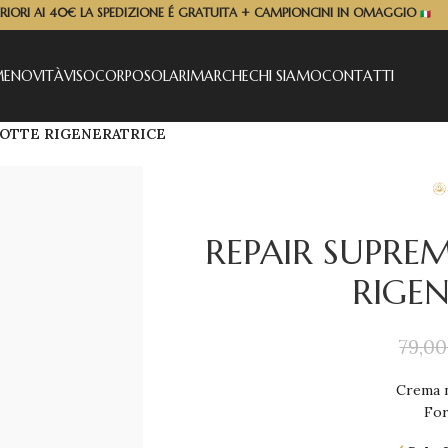
ERIORI AI 40€ LA SPEDIZIONE É GRATUITA + CAMPIONCINI IN OMAGGIO
ME
NOVITÀ
VISO
CORPO
SOLARI
MARCHE
CHI SIAMO
CONTATTI
NOTTE RIGENERATRICE
REPAIR SUPRE
RIGEN
79,0
Crema n
For