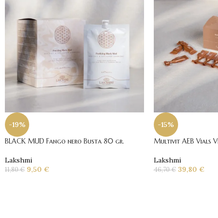
-19%
-15%
BLACK MUD Fango nero Busta 80 gr.
Multivit AEB Vials V
Lakshmi
Lakshmi
9,50
€
39,80
€
11,80
€
46,70
€