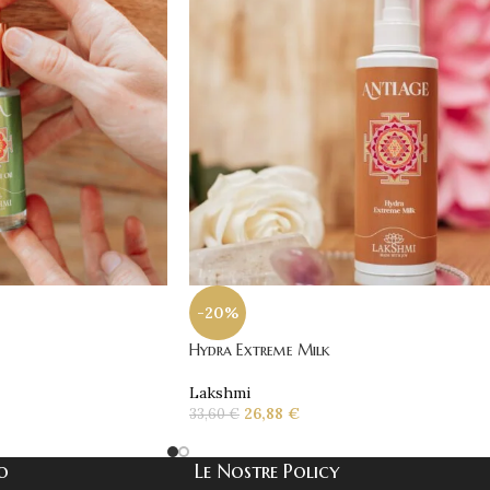
-20%
Hydra Extreme Milk
Lakshmi
26,88
€
33,60
€
co
Le Nostre Policy