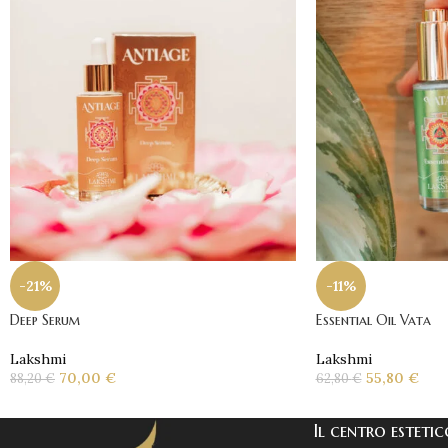
-21%
-11%
Deep Serum
Essential Oil Vata
Lakshmi
Lakshmi
70,00
€
55,80
€
88,20
€
62,80
€
Il centro esteti