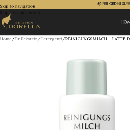
📦
PER ORDINI SUP
Skip to navigation
Skip to main content
HO
Home
/
Dr Eckstein
/
Detergenti
/
REINIGUNGSMILCH – LATTE D