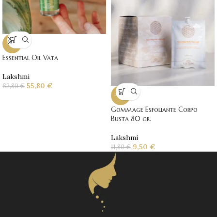
-11%
Essential Oil Vata
Lakshmi
55,80
€
62,80
€
-19%
Gommage Esfoliante Corpo
Busta 80 gr.
Lakshmi
9,50
€
11,80
€