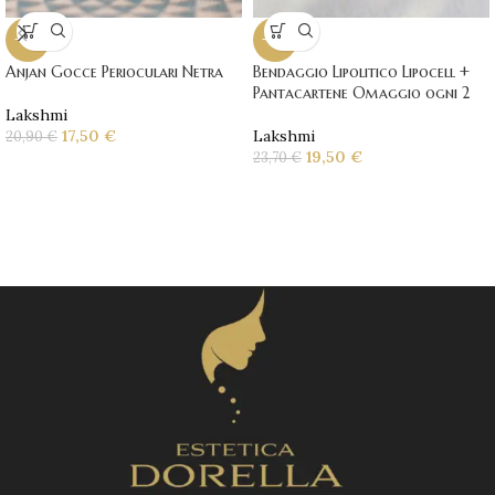
-16%
-18%
Anjan Gocce Perioculari Netra
Bendaggio Lipolitico Lipocell +
Pantacartene Omaggio ogni 2
Lakshmi
17,50
€
Lakshmi
20,90
€
19,50
€
23,70
€