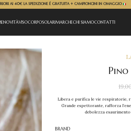
ERIORI AI 40€ LA SPEDIZIONE É GRATUITA + CAMPIONCINI IN OMAGGIO
ME
NOVITÀ
VISO
CORPO
SOLARI
MARCHE
CHI SIAMO
CONTATTI
Pino 
19,0
Libera e purifica le vie respiratorie,
Grande espettorante, rafforza l’energ
debolezza esaurimento 
BRAND