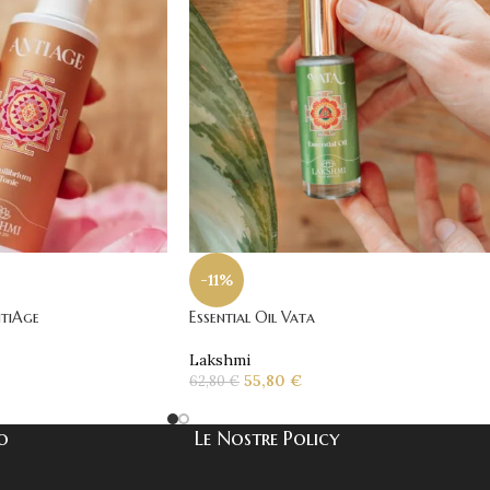
-11%
ntiAge
Essential Oil Vata
Lakshmi
55,80
€
62,80
€
co
Le Nostre Policy