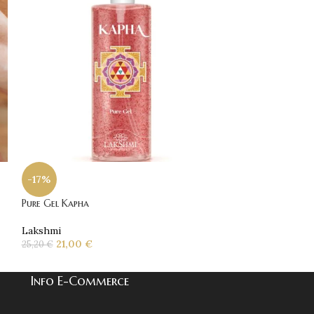
-17%
-13%
Pure Gel Kapha
Regenesis Serum
Lakshmi
Lakshmi
21,00
€
63,00
€
25,20
€
72,40
€
Info E-Commerce