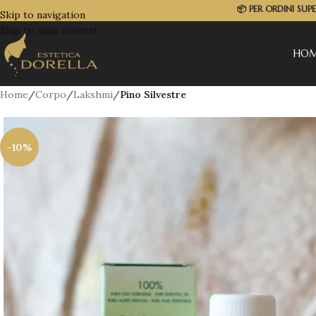
📦
PER ORDINI SUP
Skip to navigation
Skip to main content
HO
Home
/
Corpo
/
Lakshmi
/
Pino Silvestre
-10%