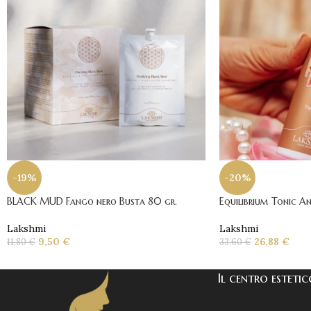
-19%
-20%
BLACK MUD Fango nero Busta 80 gr.
Equilibrium Tonic A
Lakshmi
Lakshmi
9,50
€
26,88
€
11,80
€
33,60
€
Il centro esteti