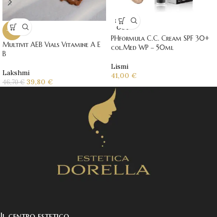
SOLD
OUT
-15%
PHformula C.C. Cream SPF 30+
Multivit AEB Vials Vitamine A E
col.Med WP – 50ml
B
Lismi
Lakshmi
41,00
€
39,80
€
46,70
€
Il centro estetico