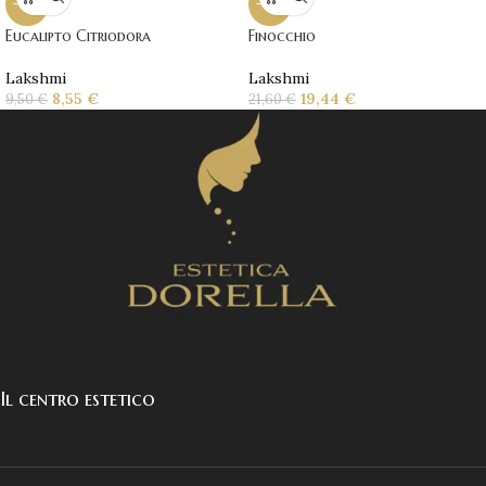
-10%
-10%
Eucalipto Citriodora
Finocchio
Lakshmi
Lakshmi
8,55
€
19,44
€
9,50
€
21,60
€
Il centro estetico