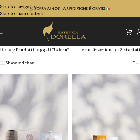
Skip to navigation
📦
SOPRA
AI 40€ LA SPEDIZIONE É GRATIS
Skip to main content
Home
/
Prodotti taggati “Udara”
Visualizzazione di 2 risultati
Show sidebar