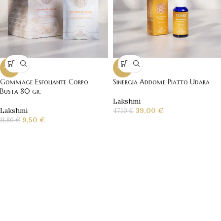
-19%
-17%
Gommage Esfoliante Corpo
Sinergia Addome Piatto Udara
Busta 80 gr.
Lakshmi
Lakshmi
39,00
€
47,10
€
9,50
€
11,80
€