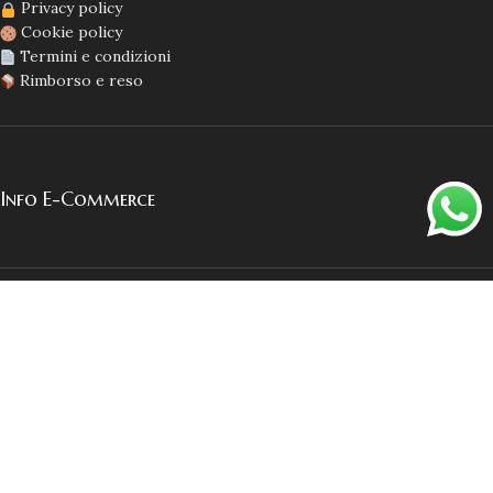
Privacy policy
Cookie policy
Termini e condizioni
Rimborso e reso
Info E-Commerce
Mail: info@esteticadorella.it
Iban: IT53R0873259850000000771333