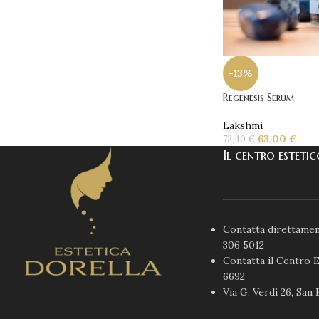
-13%
Regenesis Serum
Lakshmi
63,00
€
72,40
€
Il centro esteti
Contatta direttamen
306 5012
Contatta il Centro E
6692
Via G. Verdi 26, San 