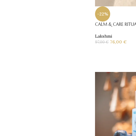
-22%
CALM & CARE RITU
Lakshmi
76,00
€
97,00
€