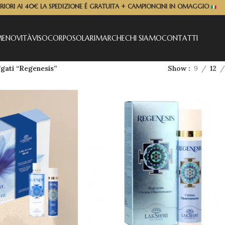
ERIORI AI 40€ LA SPEDIZIONE É GRATUITA + CAMPIONCINI IN OMAGGIO
ME
NOVITÀ
VISO
CORPO
SOLARI
MARCHE
CHI SIAMO
CONTATTI
gati “Regenesis”
Show
9
12