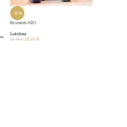
-15%
Regenesis H2O
Lakshmi
on
22,50
€
26,40
€