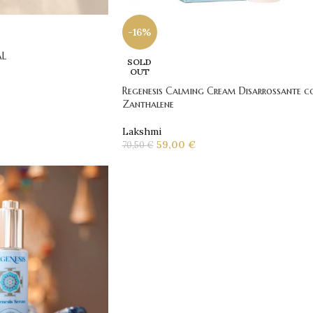
-16%
AL
SOLD
OUT
Regenesis Calming Cream Disarrossante c
Zanthalene
Lakshmi
59,00
€
70,50
€