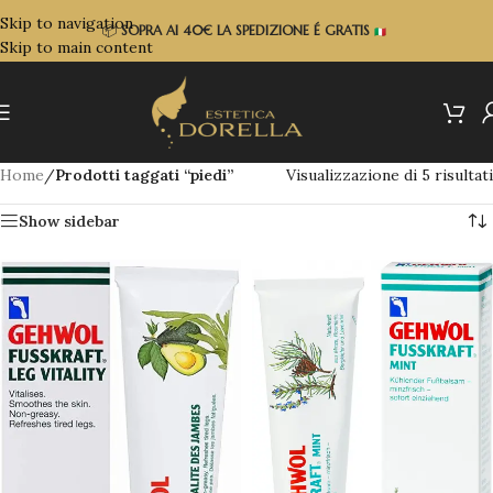
Skip to navigation
📦
SOPRA
AI 40€ LA SPEDIZIONE É GRATIS
Skip to main content
Home
/
Prodotti taggati “piedi”
Visualizzazione di 5 risultati
Show sidebar