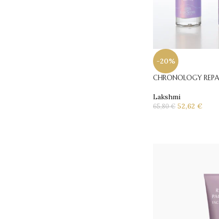
-20%
CHRONOLOGY REPAI
Lakshmi
52,62
€
65,80
€