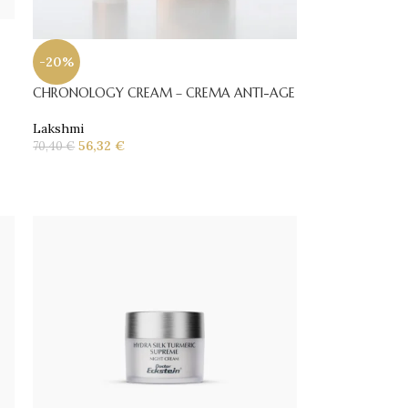
-20%
CHRONOLOGY CREAM – CREMA ANTI-AGE
Lakshmi
56,32
€
70,40
€