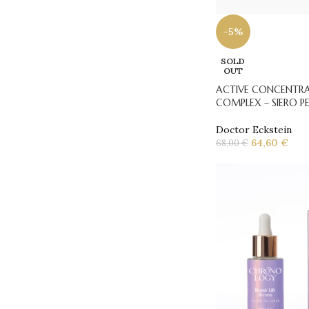
-5%
SOLD
OUT
ACTIVE CONCENTRA
COMPLEX – SIERO P
Doctor Eckstein
64,60
€
68,00
€