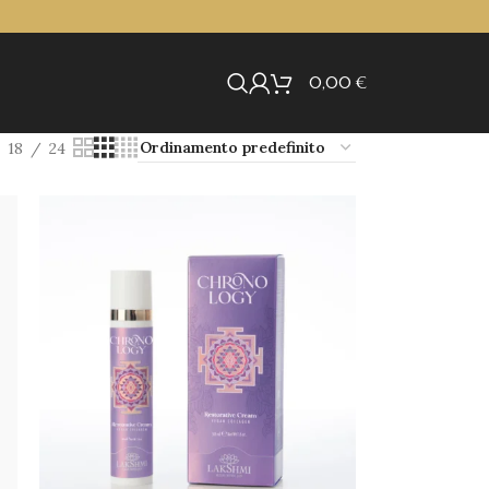
0,00
€
18
24