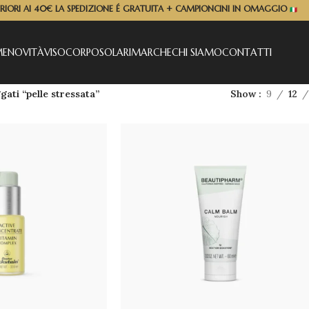
ERIORI AI 40€ LA SPEDIZIONE É GRATUITA + CAMPIONCINI IN OMAGGIO
ME
NOVITÀ
VISO
CORPO
SOLARI
MARCHE
CHI SIAMO
CONTATTI
gati “pelle stressata”
Show
9
12