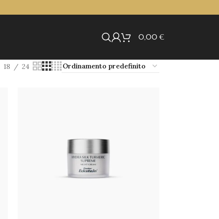
0,00
€
18
24