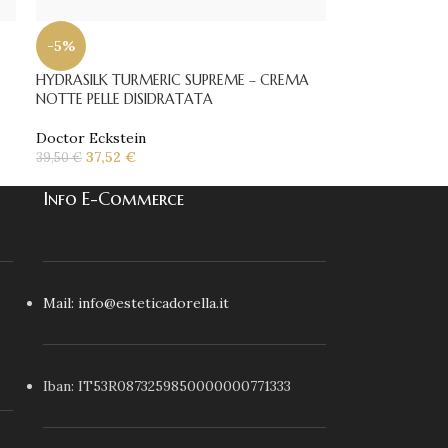
-5%
HYDRASILK TURMERIC SUPREME – CREMA
NOTTE PELLE DISIDRATATA
Doctor Eckstein
37,52
€
39,50
€
Info E-Commerce
Mail: info@esteticadorella.it
Iban: IT53R0873259850000000771333