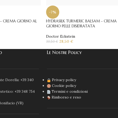
-7%
– CREMA GIORNO AL
HYDRASILK TURMERIC BALSAM – CREMA
GIORNO PELLE DISIDRATATA
Doctor Eckstein
28,50
€
30,50
€
co
Le Nostre Policy
te Dorella: +39 340
Privacy policy
Cookie policy
stetico: +39 348 754
Termini e condizioni
Rimborso e reso
Bonifacio (VR)