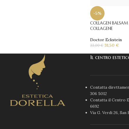
-5%
COLLAGEN BALSAM 
COLLAGENE
Doctor Eckstein
31,50
€
33,00
€
Il centro esteti
Contatta direttamen
306 5012
Contatta il Centro E
6692
Via G. Verdi 26, San 