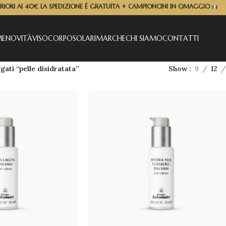
ERIORI AI 40€ LA SPEDIZIONE É GRATUITA + CAMPIONCINI IN OMAGGIO
ME
NOVITÀ
VISO
CORPO
SOLARI
MARCHE
CHI SIAMO
CONTATTI
gati “pelle disidratata”
Show
9
12