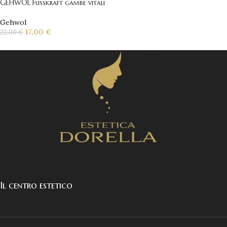
GEHWOL Fusskraft gambe vitali
Gehwol
17,00
€
22,00
€
Il centro estetico