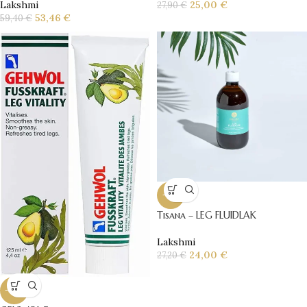
Lakshmi
25,00
€
27,90
€
53,46
€
59,40
€
-12%
Tisana – LEG FLUIDLAK
Lakshmi
24,00
€
27,20
€
-23%