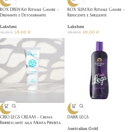
-23%
-31%
BOX DREN Kit Rituale Gambe –
BOX SLIM Kit Rituale Gambe –
Drenante e Detossinante
Riducente e Snellente
Lakshmi
Lakshmi
59,00
€
69,00
€
76,20
€
99,90
€
-10%
-10%
CRIO LEGS CREAM – Crema
DARK LEGS
Rinfrescante alla Menta Piperita
Australian Gold