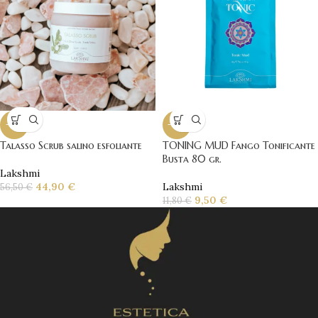
-21%
-19%
Talasso Scrub salino esfoliante
TONING MUD Fango Tonificante
Busta 80 gr.
Lakshmi
44,90
€
Lakshmi
56,50
€
9,50
€
11,80
€