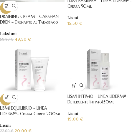
LISMI BARRIERA – LINEA LIDERM®-
Crema 50ml
-17%
DRAINING CREAM – GARSHAN
Lismi
DREN – Drenante al Tarassaco
15,50
€
Lakshmi
49,50
€
59,80
€
LISMI INTIMO – LINEA LIDERM®-
-9%
Detergente Intimo150ml
LISMI EQUILIBRIO – LINEA
Lismi
LIDERM®- Crema Corpo 200ml
19,00
€
Lismi
20,00
€
22,00
€